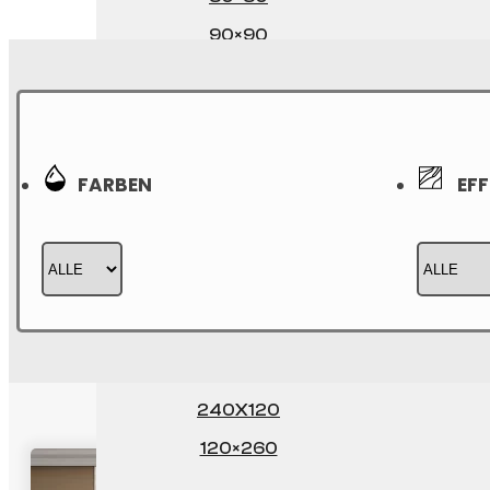
90×90
20×120
60×120
FORMATE XXL
FARBEN
EFF
75×150
80×160
100×100
120×120
240X120
120×260