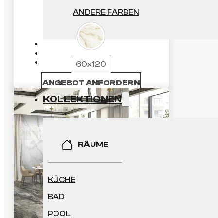
ANDERE FARBEN
60x120
ANGEBOT ANFORDERN
KOLLEKTIONEN
RÄUME
KÜCHE
BAD
POOL