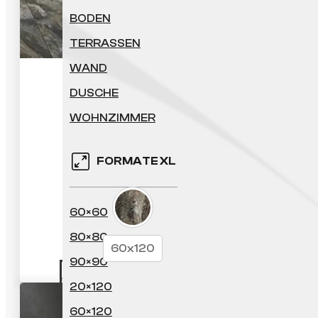
BODEN
TERRASSEN
WAND
Izmir
DUSCHE
WOHNZIMMER
36.44
€
FORMATE XL
60×60
80×80
60x120
90×90
ANGEBOT ANFORDERN
20×120
60×120