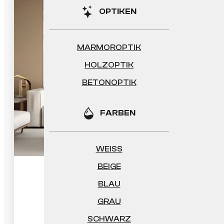
OPTIKEN
MARMOROPTIK
HOLZOPTIK
BETONOPTIK
FARBEN
WEISS
BEIGE
Verona
BLAU
GRAU
SCHWARZ
30.37
€