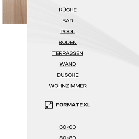
KÜCHE
BAD
POOL
BODEN
TERRASSEN
WAND
DUSCHE
WOHNZIMMER
FORMATE XL
60×60
80×80