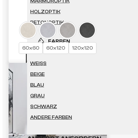
MARMOROPTIK
Preisspanne:
50.83
€
HOLZOPTIK
29.48 €
BETONOPTIK
bis
50.83 €
FARBEN
60x60
60x120
120x120
ANGEBOT ANFORDERN
WEISS
BEIGE
BLAU
GRAU
SCHWARZ
ANDERE FARBEN