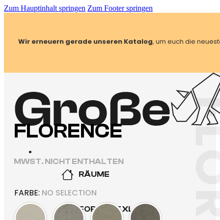
Zum Hauptinhalt springen
Zum Footer springen
Wir erneuern gerade unseren Katalog
, um euch die neuest
INICIO
/
60X60
/
FLIESEN GRAU 60X60
/
BODENFLIESEN 60X60
GRAU
/
FLORENCE
FLORENCE
MWST. NICHT ENTHALTEN
RÄUME
FARBE
:
NO SELECTION
KÜCHE
FORMATE XL